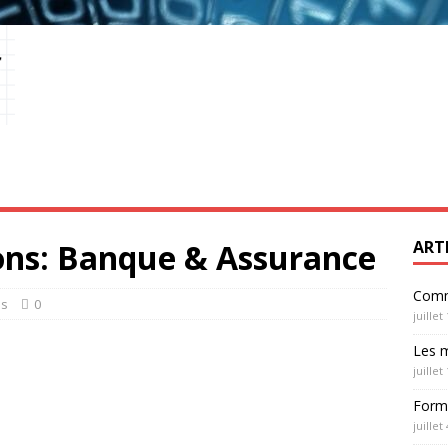
ons: Banque & Assurance
ART
Comm
es
0
juillet
Les m
juillet
Form
juillet