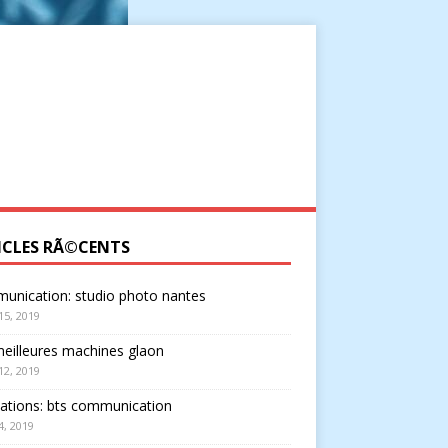
ICLES RÃ©CENTS
unication: studio photo nantes
 15, 2019
eilleures machines glaon
 12, 2019
ations: bts communication
 4, 2019